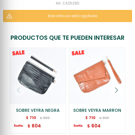
CA2529D
Este artículo está agotado.
PRODUCTOS QUE TE PUEDEN INTERESAR
SOBRE VEYRA NEGRA
SOBRE VEYRA MARRON
710
710
$
$
890
890
$
$
604
604
$
$