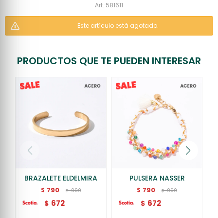
581611
Este artículo está agotado.
PRODUCTOS QUE TE PUEDEN INTERESAR
BRAZALETE ELDELMIRA
PULSERA NASSER
790
790
$
$
990
990
$
$
672
672
$
$