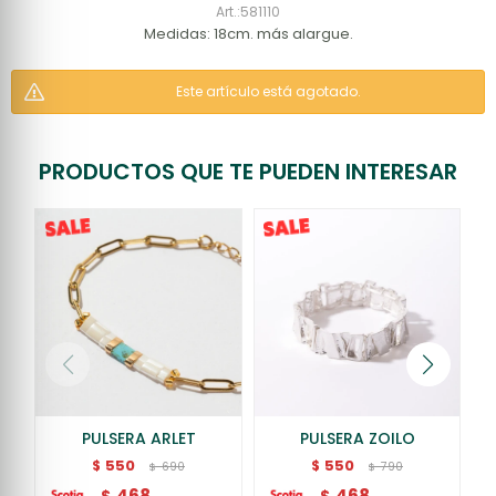
581110
Medidas: 18cm. más alargue.
Este artículo está agotado.
PRODUCTOS QUE TE PUEDEN INTERESAR
PULSERA ARLET
PULSERA ZOILO
550
550
$
$
690
790
$
$
468
468