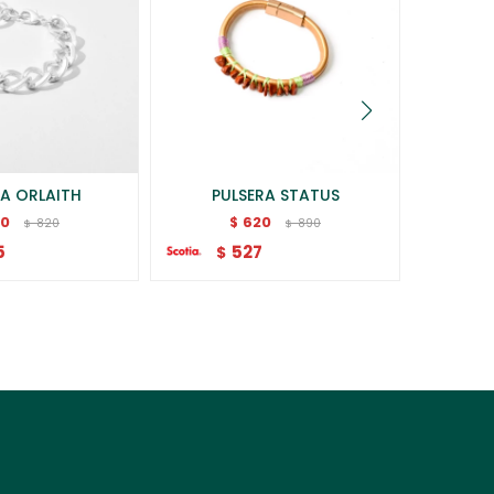
RA ORLAITH
PULSERA STATUS
PU
70
620
$
820
890
$
$
5
527
$
$