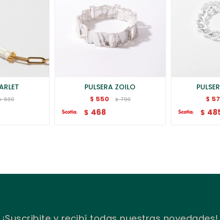
ARLET
PULSERA ZOILO
PULSE
550
5
$
$
690
790
$
$
468
48
$
$
¡Suscribite y recibí todas nuestras novedades!