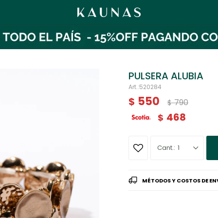
PULSERA ALUBIA
520284
550
$
790
$
468
$
1
MÉTODOS Y COSTOS DE EN