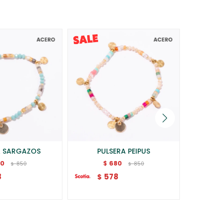
A SARGAZOS
PULSERA PEIPUS
BRA
80
680
$
850
850
$
$
8
578
$
$