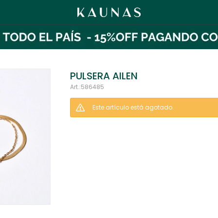
PULSERA AILEN
586485
Este artículo está agotado.