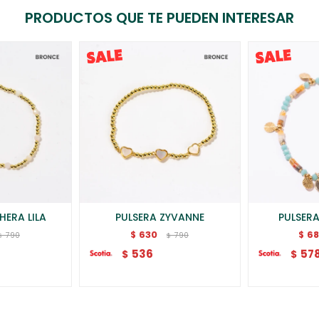
PRODUCTOS QUE TE PUEDEN INTERESAR
HERA LILA
PULSERA ZYVANNE
PULSER
630
6
$
$
790
790
$
$
536
57
$
$