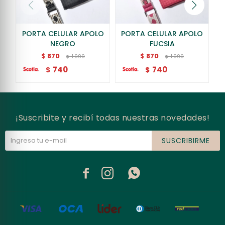
PORTA CELULAR APOLO
PORTA CELULAR APOLO
NEGRO
FUCSIA
870
870
$
$
1.090
1.090
$
$
740
740
$
$
¡Suscribite y recibí todas nuestras novedades!
SUSCRIBIRME


