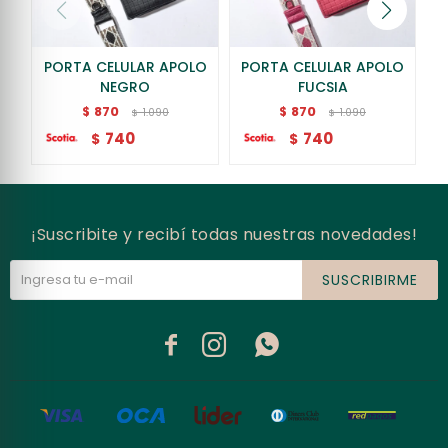
PORTA CELULAR APOLO
PORTA CELULAR APOLO
NEGRO
FUCSIA
870
870
$
$
1.090
1.090
$
$
740
740
$
$
¡Suscribite y recibí todas nuestras novedades!
SUSCRIBIRME


