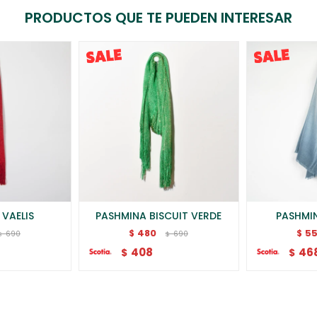
PRODUCTOS QUE TE PUEDEN INTERESAR
VAELIS
PASHMINA BISCUIT VERDE
PASHMI
480
5
$
$
690
690
$
$
408
46
$
$