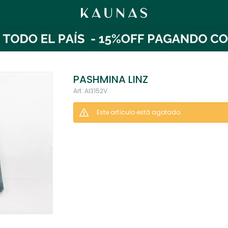
PASHMINA LINZ
AI3152V
Este artículo está agotado.