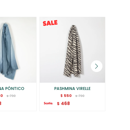
NA PÓNTICO
PASHMINA VIRELLE
P
50
550
$
790
790
$
$
8
468
$
$