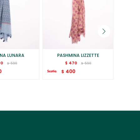
NA LUNARA
PASHMINA LIZZETTE
PAS
70
470
$
590
590
$
$
0
400
$
$