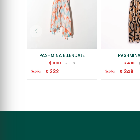
PASHMINA ELLENDALE
PASHMINA
390
410
$
$
550
$
332
349
$
$