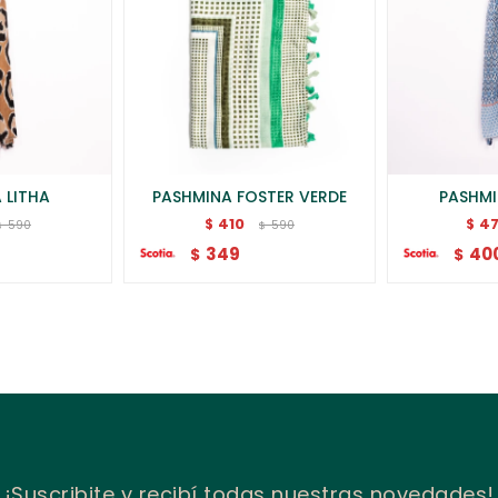
 LITHA
PASHMINA FOSTER VERDE
PASHMI
410
4
$
$
590
590
$
$
349
40
$
$
¡Suscribite y recibí todas nuestras novedades!