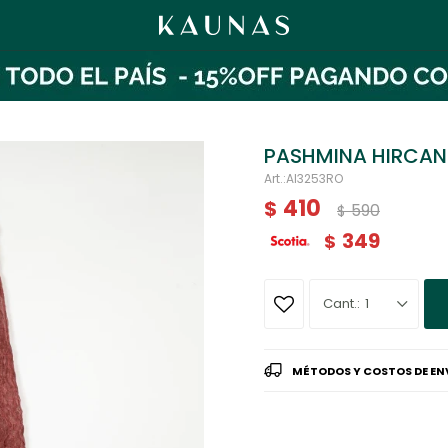
PASHMINA HIRCA
AI3253RO
410
$
590
$
349
$
1
MÉTODOS Y COSTOS DE EN