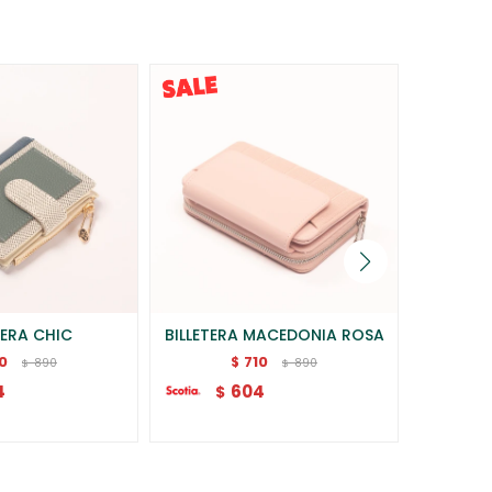
TERA CHIC
BILLETERA MACEDONIA ROSA
BILL
10
710
$
890
890
$
$
4
604
$
$