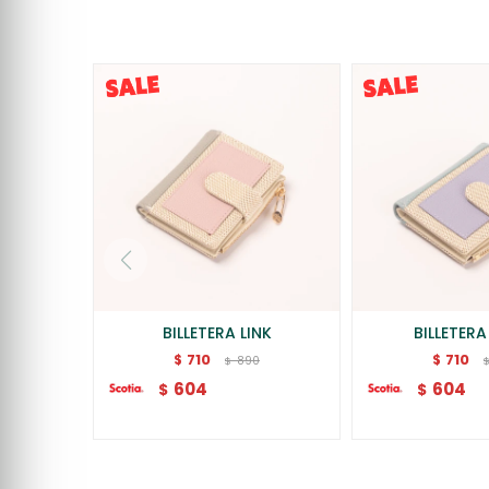
BILLETERA LINK
BILLETER
710
710
$
$
890
$
604
604
$
$