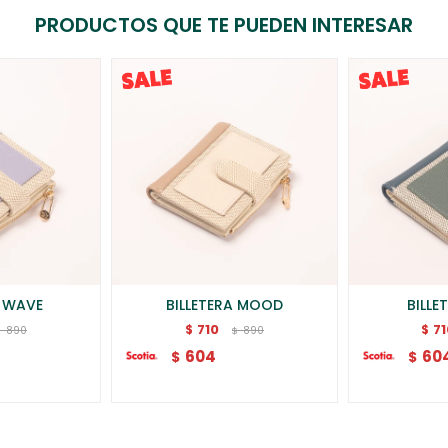
PRODUCTOS QUE TE PUEDEN INTERESAR
A WAVE
BILLETERA MOOD
BILLE
710
7
$
$
890
890
$
$
604
60
$
$