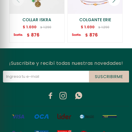
COLLAR ISKRA
COLGANTE ERIE
1.030
1.030
$
$
1.290
1.290
$
$
876
876
$
$
¡Suscribite y recibí todas nuestras novedades!
SUSCRIBIRME


