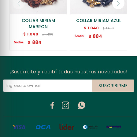
COLLAR MIRIAM
COLLAR MIRIAM AZUL
MARRON
1.040
$
1.490
$
1.040
$
1.490
$
884
$
884
$
¡Suscribite y recibí todas nuestras novedades!
SUSCRIBIRME


