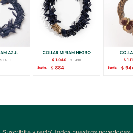
IAM AZUL
COLLAR MIRIAM NEGRO
COLLA
1.040
1.1
$
$
1.490
1.490
$
$
884
94
$
$
¡Suscribite y recibí todas nuestras novedades!