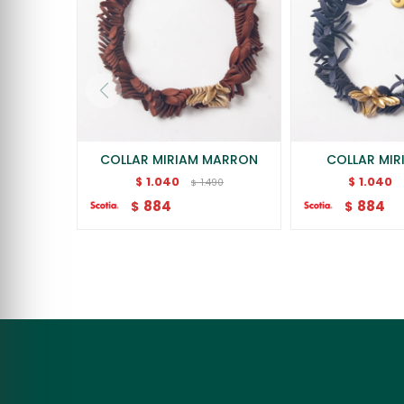
COLLAR MIRIAM MARRON
COLLAR MIR
1.040
1.040
$
$
1.490
$
884
884
$
$