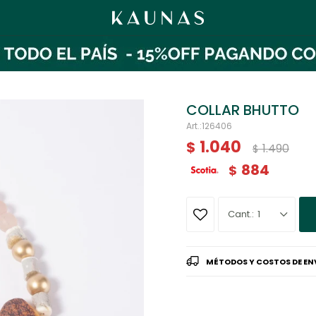
COLLAR BHUTTO
126406
1.040
$
1.490
$
884
$
1
MÉTODOS Y COSTOS DE EN