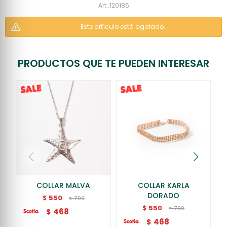
120185
Este artículo está agotado.
PRODUCTOS QUE TE PUEDEN INTERESAR
COLLAR MALVA
COLLAR KARLA
DORADO
550
$
790
$
550
$
790
$
468
$
468
$