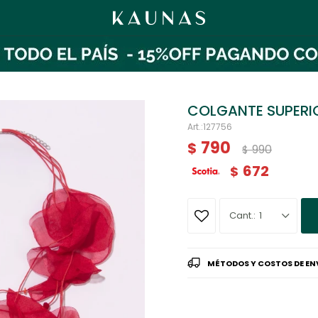
COLGANTE SUPERI
127756
790
$
990
$
672
$
1
MÉTODOS Y COSTOS DE EN