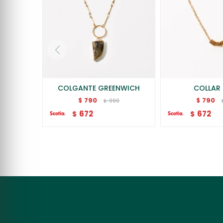
COLGANTE GREENWICH
COLLAR 
790
790
$
$
990
$
672
672
$
$