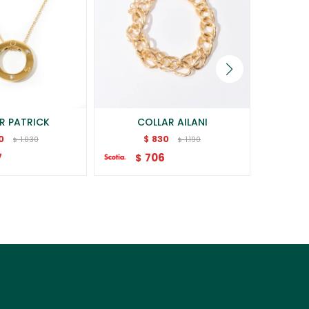
R PATRICK
COLLAR AILANI
C
0
830
$
1.030
1.190
$
$
7
706
$
$