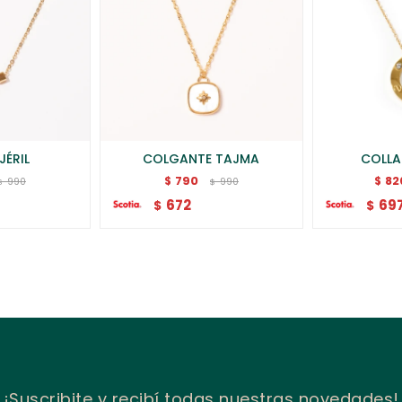
JÉRIL
COLGANTE TAJMA
COLLA
790
82
$
$
990
990
$
$
672
69
$
$
¡Suscribite y recibí todas nuestras novedades!