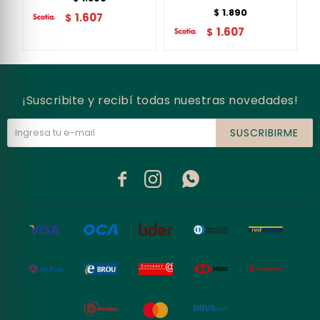
1.890
$
1.607
$
1.607
$
¡Suscribite y recibí todas nuestras novedades!
SUSCRIBIRME


