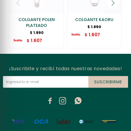
COLGANTE POLEN
COLGANTE KAORU
PLATEADO
1.890
$
1.890
$
1.607
$
1.607
$
¡Suscribite y recibí todas nuestras novedades!
SUSCRIBIRME


