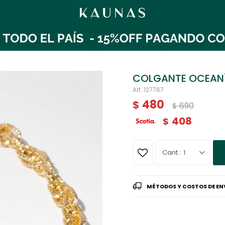
COLGANTE OCEAN
127767
480
$
690
$
408
$
1
MÉTODOS Y COSTOS DE EN