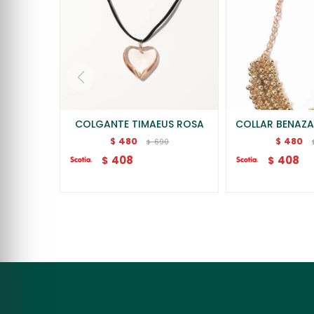
COLGANTE TIMAEUS ROSA
COLLAR BENAZ
480
480
$
$
690
$
408
408
$
$