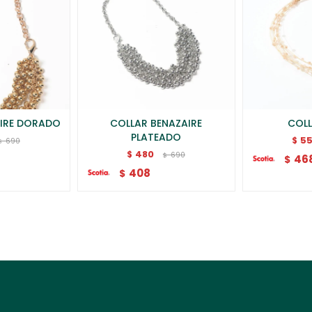
AIRE DORADO
COLLAR BENAZAIRE
COLL
PLATEADO
5
$
690
$
480
$
690
$
46
$
408
$