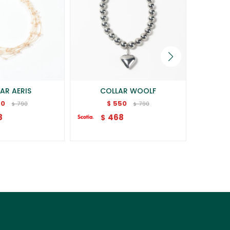
AR AERIS
COLLAR WOOLF
COLLA
50
550
$
790
790
$
$
8
468
$
$