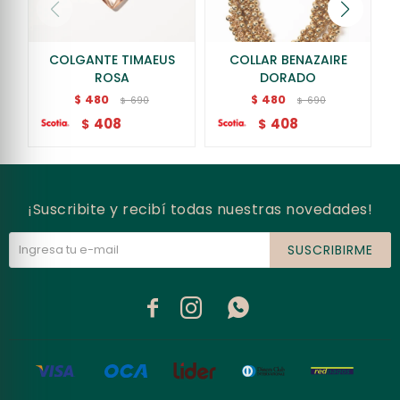
COLGANTE TIMAEUS
COLLAR BENAZAIRE
ROSA
DORADO
480
480
$
$
690
690
$
$
408
408
$
$
¡Suscribite y recibí todas nuestras novedades!
SUSCRIBIRME


