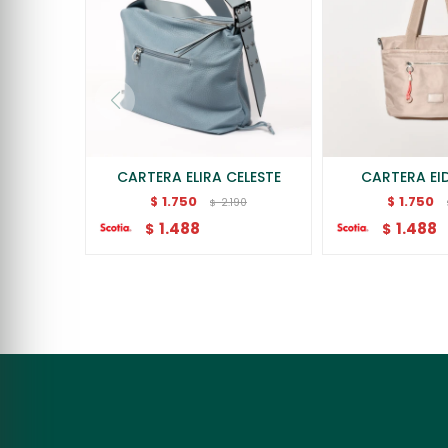
CARTERA ELIRA CELESTE
CARTERA EID
1.750
1.750
$
$
2.190
$
1.488
1.488
$
$