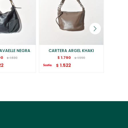
AVAELLE NEGRA
CARTERA ARGEL KHAKI
CARTER
90
1.790
$
$
1.830
1.990
$
$
22
1.522
$
$