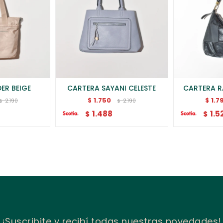
ER BEIGE
CARTERA SAYANI CELESTE
CARTERA R
1.750
1.7
$
$
2.190
2.190
$
$
1.488
1.5
$
$
¡Suscribite y recibí todas nuestras novedades!