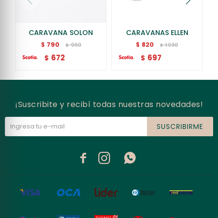
CARAVANA SOLON
CARAVANAS ELLEN
790
820
$
$
990
1.030
$
$
672
697
$
$
¡Suscribite y recibí todas nuestras novedades!
SUSCRIBIRME


