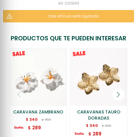
020940
Este artículo está agotado.
PRODUCTOS QUE TE PUEDEN INTERESAR
CARAVANA ZAMBRANO
CARAVANAS TAURO
DORADAS
340
$
490
$
340
$
490
$
289
$
289
$