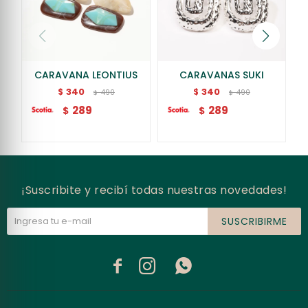
CARAVANA LEONTIUS
CARAVANAS SUKI
340
340
$
$
490
490
$
$
289
289
$
$
¡Suscribite y recibí todas nuestras novedades!
SUSCRIBIRME


