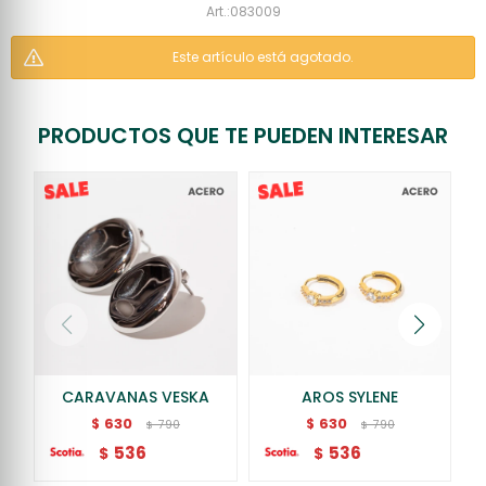
083009
Este artículo está agotado.
PRODUCTOS QUE TE PUEDEN INTERESAR
CARAVANAS VESKA
AROS SYLENE
630
630
$
$
790
790
$
$
536
536
$
$