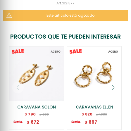
021377
Este artículo está agotado.
PRODUCTOS QUE TE PUEDEN INTERESAR
CARAVANA SOLON
CARAVANAS ELLEN
790
820
$
$
990
1.030
$
$
672
697
$
$