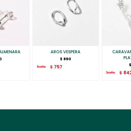
ALMENARA
AROS VESPERA
CARAVA
PLA
0
890
$
757
$
84
$