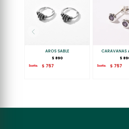
AROS SABLE
CARAVANAS 
890
89
$
$
757
757
$
$