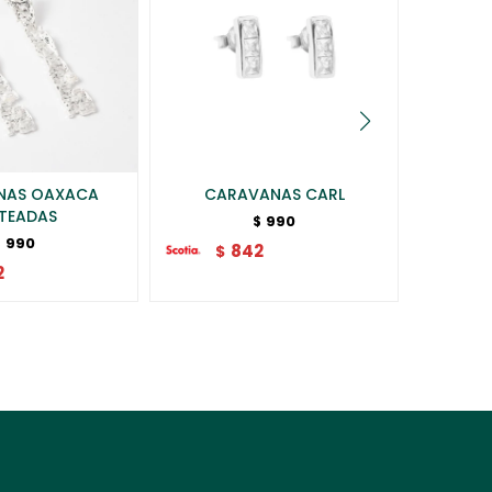
NAS OAXACA
CARAVANAS CARL
CAR
TEADAS
990
$
990
$
842
$
$
2