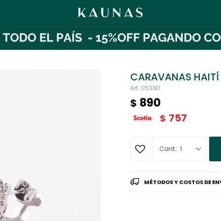
CARAVANAS HAITÍ
053181
890
$
757
$
1
MÉTODOS Y COSTOS DE EN