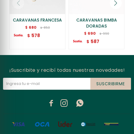
CARAVANAS FRANCESA
CARAVANAS BIMBA
DORADAS
680
$
850
$
690
$
990
$
578
$
587
$
¡Suscribite y recibí todas nuestras novedades!
SUSCRIBIRME


