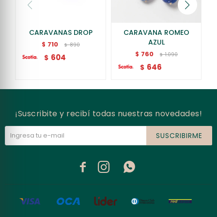
CARAVANAS DROP
CARAVANA ROMEO
AZUL
710
$
890
$
760
$
1.090
$
604
$
646
$
¡Suscribite y recibí todas nuestras novedades!
SUSCRIBIRME


