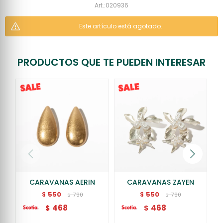
020936
Este artículo está agotado.
PRODUCTOS QUE TE PUEDEN INTERESAR
CARAVANAS AERIN
CARAVANAS ZAYEN
550
550
$
$
790
790
$
$
468
468
$
$