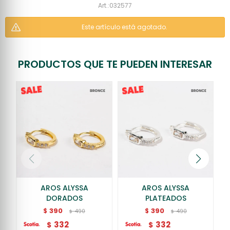
032577
Este artículo está agotado.
PRODUCTOS QUE TE PUEDEN INTERESAR
AROS ALYSSA
AROS ALYSSA
DORADOS
PLATEADOS
390
390
$
$
490
490
$
$
332
332
$
$