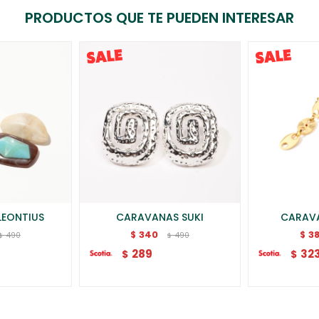
PRODUCTOS QUE TE PUEDEN INTERESAR
LEONTIUS
CARAVANAS SUKI
CARAVA
340
3
$
$
490
490
$
$
289
32
$
$