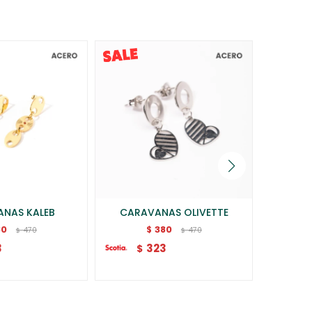
NAS KALEB
CARAVANAS OLIVETTE
CARA
80
380
$
470
470
$
$
3
323
$
$