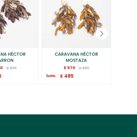
NA HÉCTOR
CARAVANA HÉCTOR
CARAVA
ARRON
MOSTAZA
70
570
$
820
820
$
$
$
5
485
$