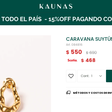
CARAVANA SUYTÚ
084816
550
$
690
$
468
$
1
MÉTODOS Y COSTOS DE EN