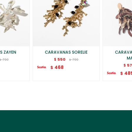
S ZAYEN
CARAVANAS SORELIE
CARAVA
M
550
$
790
790
$
$
5
$
468
$
48
$