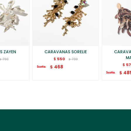
S ZAYEN
CARAVANAS SORELIE
CARAVA
M
550
$
790
790
$
$
5
$
468
$
48
$