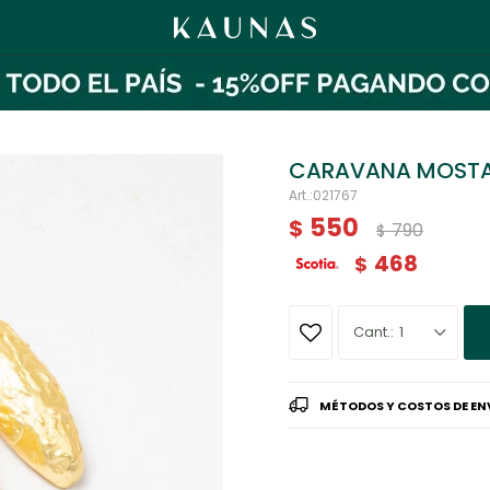
CARAVANA MOST
021767
550
$
790
$
468
$
1
MÉTODOS Y COSTOS DE EN