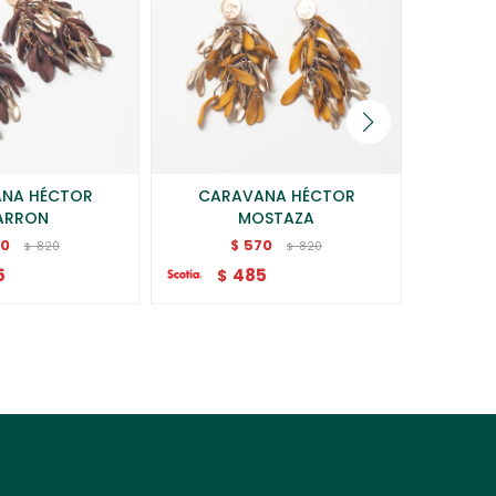
NA HÉCTOR
CARAVANA HÉCTOR
CARAVA
ARRON
MOSTAZA
70
570
$
820
820
$
$
$
5
485
$