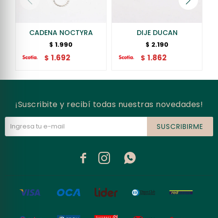
CADENA NOCTYRA
DIJE DUCAN
1.990
2.190
$
$
1.692
1.862
$
$
¡Suscribite y recibí todas nuestras novedades!
SUSCRIBIRME


