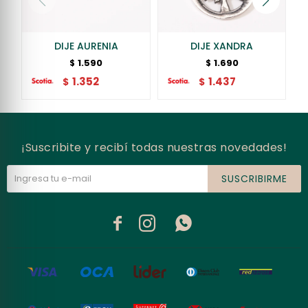
DIJE AURENIA
DIJE XANDRA
1.590
1.690
$
$
1.352
1.437
$
$
¡Suscribite y recibí todas nuestras novedades!
SUSCRIBIRME


