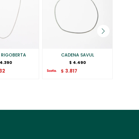
 RIGOBERTA
CADENA SAVUL
CA
4.390
4.490
$
32
3.817
$
$