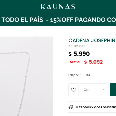
CADENA JOSEPHIN
165047
5.990
$
5.092
$
Largo: 60 CM
1
MÉTODOS Y COSTOS DE EN