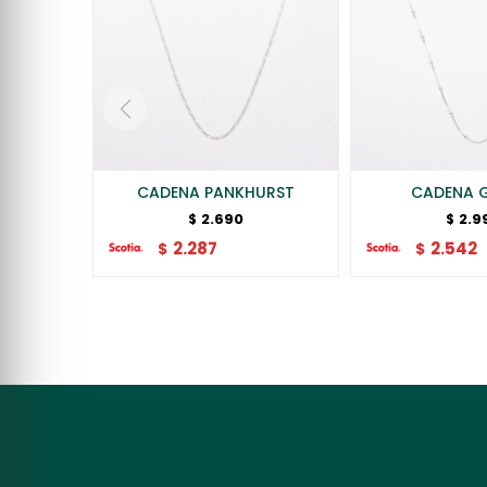
CADENA PANKHURST
CADENA 
2.690
2.9
$
$
2.287
2.542
$
$