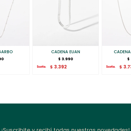
GARBO
CADENA EUAN
CADENA
90
3.990
$
$
3.392
3.7
$
$
¡Suscribite y recibí todas nuestras novedades!