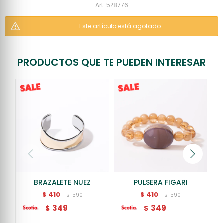
528776
Este artículo está agotado.
PRODUCTOS QUE TE PUEDEN INTERESAR
BRAZALETE NUEZ
PULSERA FIGARI
410
410
$
$
590
590
$
$
349
349
$
$