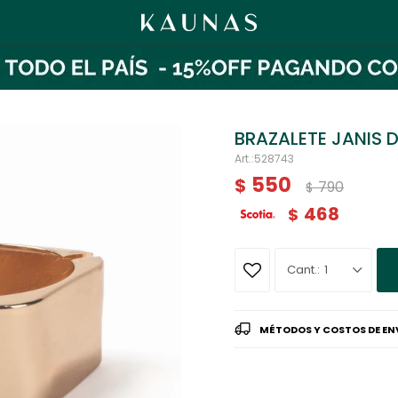
BRAZALETE JANIS
528743
550
$
790
$
468
$
1
MÉTODOS Y COSTOS DE EN