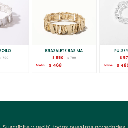
ZOILO
BRAZALETE BASIMA
PULSE
550
5
$
$
790
790
$
$
468
48
$
$
¡Suscribite y recibí todas nuestras novedades!