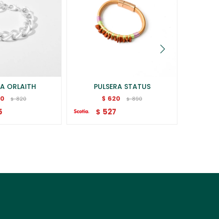
RA ORLAITH
PULSERA STATUS
PU
70
620
$
820
890
$
$
5
527
$
$