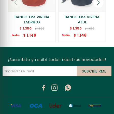
BANDOLERA VIRENA
BANDOLERA VIRENA
LADRILLO
AZUL
1.350
1.350
$
$
1.690
1.690
$
$
1.148
1.148
$
$
¡Suscribite y recibí todas nuestras novedades!
SUSCRIBIRME


