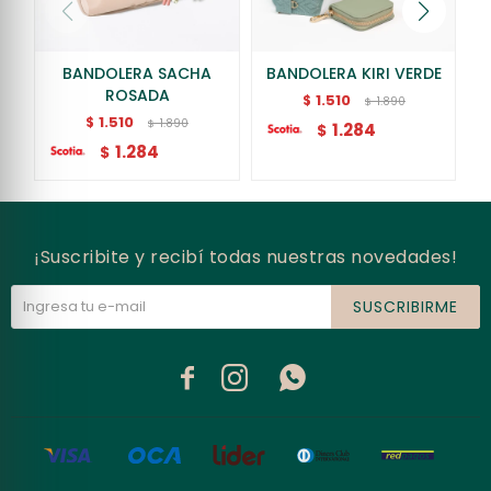
BANDOLERA SACHA
BANDOLERA KIRI VERDE
ROSADA
1.510
$
1.890
$
1.510
$
1.890
$
1.284
$
1.284
$
¡Suscribite y recibí todas nuestras novedades!
SUSCRIBIRME


