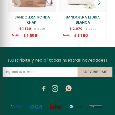
BANDOLERA HONDA
BANDOLERA ELURIA
KHAKI
BLANCA
1.830
2.070
$
$
2.290
2.590
$
$
1.556
1.760
$
$
¡Suscribite y recibí todas nuestras novedades!
SUSCRIBIRME


