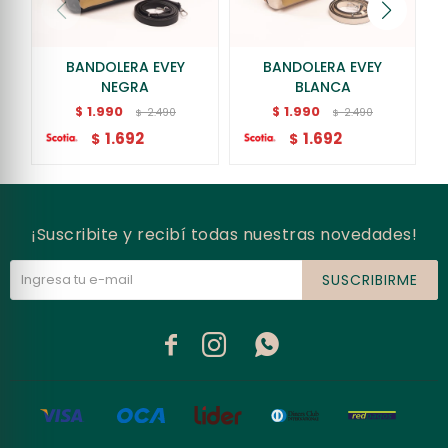
BANDOLERA EVEY
BANDOLERA EVEY
NEGRA
BLANCA
1.990
1.990
$
$
2.490
2.490
$
$
1.692
1.692
$
$
¡Suscribite y recibí todas nuestras novedades!
SUSCRIBIRME


