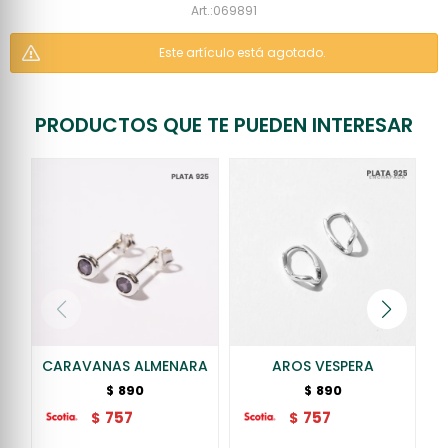
069891
Este artículo está agotado.
PRODUCTOS QUE TE PUEDEN INTERESAR
CARAVANAS ALMENARA
AROS VESPERA
890
890
$
$
757
757
$
$