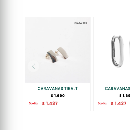
CARAVANAS TIBALT
CARAVANAS
1.690
1.6
$
$
1.437
1.437
$
$