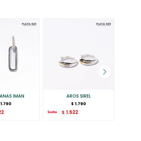
ANAS IMAN
AROS SIREL
1.790
1.790
$
22
1.522
$
$