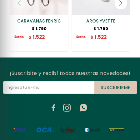
CARAVANAS FENRIC
AROS YVETTE
1.790
1.790
$
$
1.522
1.522
$
$
¡Suscribite y recibí todas nuestras novedades!
SUSCRIBIRME


