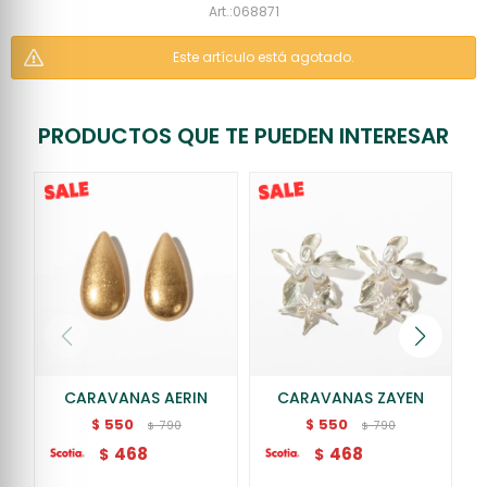
068871
Este artículo está agotado.
PRODUCTOS QUE TE PUEDEN INTERESAR
CARAVANAS AERIN
CARAVANAS ZAYEN
550
550
$
$
790
790
$
$
468
468
$
$