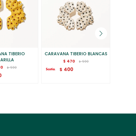
NA TIBERIO
CARAVANA TIBERIO BLANCAS
CARAV
ARILLA
470
$
590
$
70
590
$
400
$
$
0