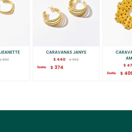
JEANETTE
CARAVANAS JANYS
CARAVA
AM
440
$
550
550
$
$
4
$
374
$
40
$