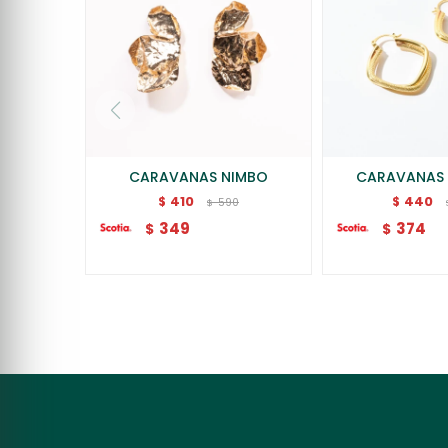
CARAVANAS NIMBO
CARAVANAS 
410
440
$
$
590
$
349
374
$
$