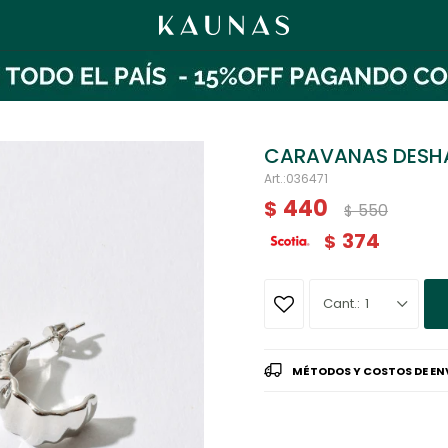
CARAVANAS DESH
036471
440
$
550
$
374
$
1
MÉTODOS Y COSTOS DE EN