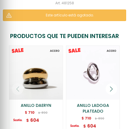
481258
Este artículo está agotado.
PRODUCTOS QUE TE PUEDEN INTERESAR
ANILLO DAERYN
ANILLO LADOGA
PLATEADO
710
$
890
$
710
$
890
$
604
$
604
$