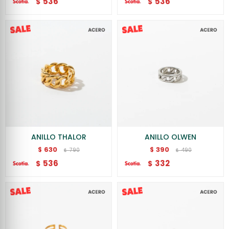
536
536
$
$
ANILLO THALOR
ANILLO OLWEN
630
390
$
$
790
490
$
$
536
332
$
$