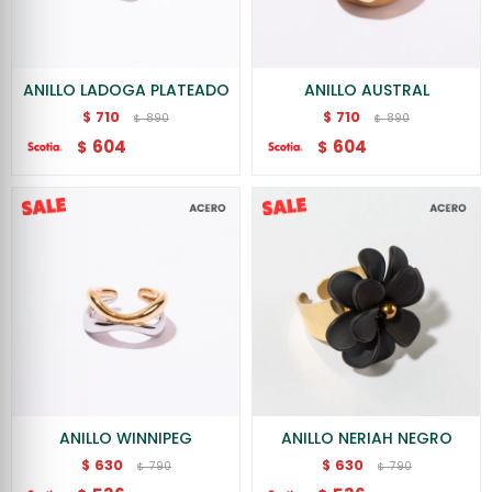
ANILLO LADOGA PLATEADO
ANILLO AUSTRAL
710
710
$
$
890
890
$
$
604
604
$
$
ANILLO WINNIPEG
ANILLO NERIAH NEGRO
630
630
$
$
790
790
$
$