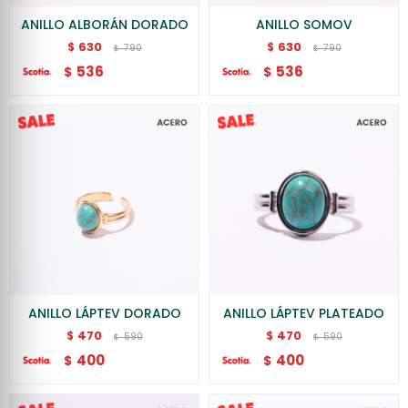
ANILLO ALBORÁN DORADO
ANILLO SOMOV
630
630
$
$
790
790
$
$
536
536
$
$
ANILLO LÁPTEV DORADO
ANILLO LÁPTEV PLATEADO
470
470
$
$
590
590
$
$
400
400
$
$