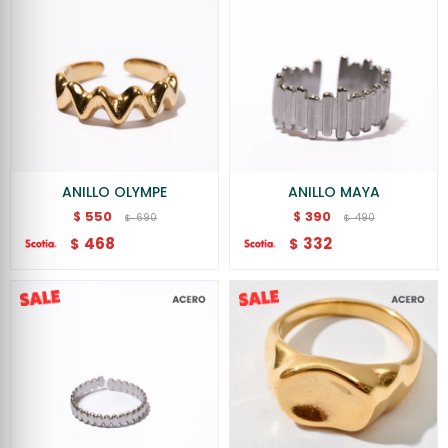
ANILLO OLYMPE
ANILLO MAYA
550
390
$
$
690
490
$
$
468
332
$
$