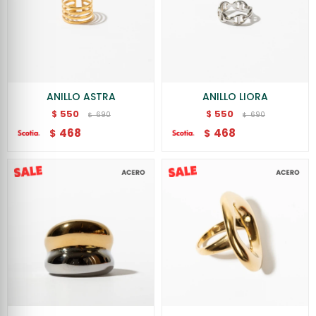
ANILLO ASTRA
ANILLO LIORA
550
550
$
$
690
690
$
$
468
468
$
$