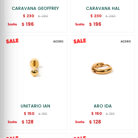
CARAVANA GEOFFREY
CARAVANA HAL
230
230
$
$
290
290
$
$
196
196
$
$
UNITARIO IAN
ARO IDA
150
150
$
$
190
190
$
$
128
128
$
$